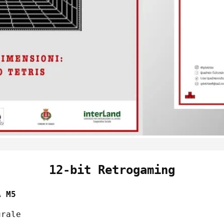
12-bit Retrogaming
A M5
urale