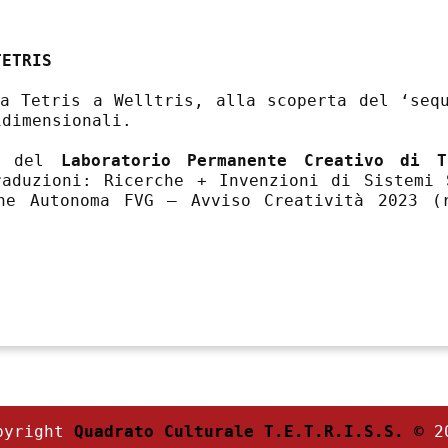
TETRIS
a Tetris a Welltris, alla scoperta del ‘seq
idimensionali.
tà del
Laboratorio Permanente Creativo di T
raduzioni: Ricerche + Invenzioni di Sistemi 
ne Autonoma FVG – Avviso Creatività 2023 (
pyright
Quadrato Culturale T.E.T.R.I.S.S. ©
2