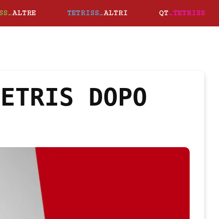
SS_
ALTRE
TETRISS_
ALTRI
QT
_TETRISS
TETRIS DOPO