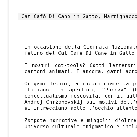
Cat Café Di Cane in Gatto, Martignacc
In occasione della Giornata Nazional
felino del Cat Café Di Cane in Gatto
I nostri cat-tools? Gatti letterar
cartoni animati. E ancora: gatti acr
Origami felini, a incorniciare la p
italiano. In apertura, “Россия” (
concettualismo moscovita, con il gat
Andrej Chržanovskij sui motivi dell’
si intrecciano sotto l’occhio attent
Zampate narrative e miagolii d’oltre
universo culturale enigmatico e inelu