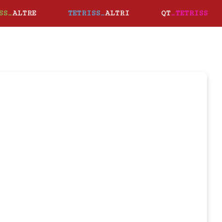
SS_
ALTRE
TETRISS_
ALTRI
QT
_TETRISS