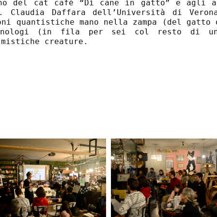
no del cat café “Di cane in gatto” e agli a
. Claudia Daffara dell’Università di Veron
oni quantistiche mano nella zampa (del gatto 
inologi (in fila per sei col resto di u
 mistiche creature.