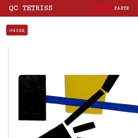
QC TETRISS
TETRISS_
PARTE
назад