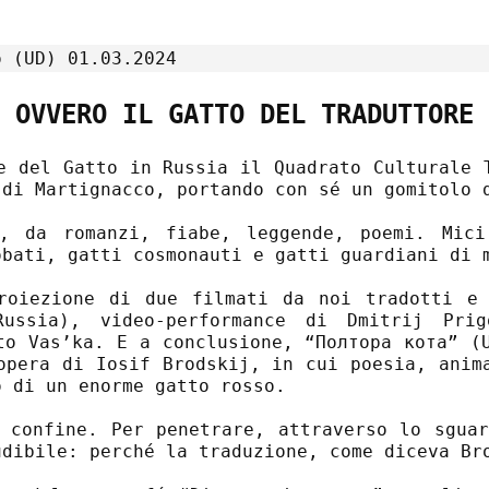
o (UD)
01.03.2024
OVVERO IL GATTO DEL TRADUTTORE
e del Gatto in Russia il Quadrato Culturale 
 di Martignacco, portando con sé un gomitolo 
i, da romanzi, fiabe, leggende, poemi. Mici
obati, gatti cosmonauti e gatti guardiani di 
roiezione di due filmati da noi tradotti e
Russia), video-performance di Dmitrij Pri
to Vas’ka. E a conclusione, “Полтора кота” (
opera di Iosif Brodskij, in cui poesia, anim
o di un enorme gatto rosso.
 confine. Per penetrare, attraverso lo sgua
dibile: perché la traduzione, come diceva Bro